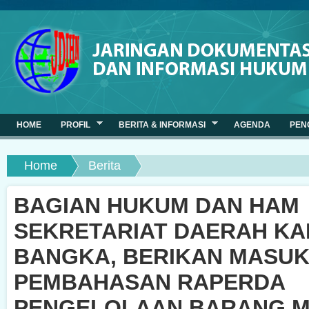
Jump to navigation
HOME
PROFIL
BERITA & INFORMASI
AGENDA
PEN
You are here
Home
Berita
BAGIAN HUKUM DAN HAM
SEKRETARIAT DAERAH K
BANGKA, BERIKAN MASU
PEMBAHASAN RAPERDA
PENGELOLAAN BARANG M